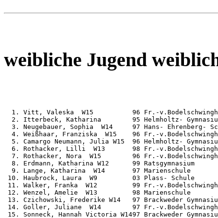
weibliche Jugend weiblic
  1. Vitt, Valeska  W15          96 Fr.-v.Bodelschwingh
  2. Itterbeck, Katharina        95 Helmholtz- Gymnasiu
  3. Neugebauer, Sophia  W14     97 Hans- Ehrenberg- Sc
  4. Weißhaar, Franziska  W15    96 Fr.-v.Bodelschwingh
  5. Camargo Neumann, Julia W15  96 Helmholtz- Gymnasiu
  6. Rothacker, Lilli  W13       98 Fr.-v.Bodelschwingh
  7. Rothacker, Nora  W15        96 Fr.-v.Bodelschwingh
  8. Erdmann, Katharina W12      99 Ratsgymnasium      
  9. Lange, Katharina  W14       97 Marienschule       
 10. Haubrock, Laura  W9         03 Plass- Schule      
 11. Walker, Franka  W12         99 Fr.-v.Bodelschwingh
 12. Wenzel, Amelie  W13         98 Marienschule       
 13. Czichowski, Frederike W14   97 Brackweder Gymnasiu
 14. Goller, Juliane  W14        97 Fr.-v.Bodelschwingh
 15. Sonneck, Hannah Victoria W1497 Brackweder Gymnasiu