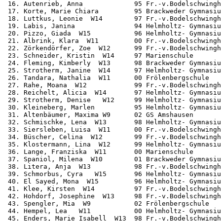
 16. Autenrieb, Anna             95 Fr.-v.Bodelschwingh
 17. Korte, Marie Chiara         95 Brackweder Gymnasiu
 18. Luttkus, Leonie  W14        97 Fr.-v.Bodelschwingh
 19. Labis, Janina               94 Helmholtz- Gymnasiu
 20. Pizzo, Giada  W15           96 Helmholtz- Gymnasiu
 21. Albrink, Klara  W11         00 Fr.-v.Bodelschwingh
 22. Zörkendörfer, Zoe  W12      99 Fr.-v.Bodelschwingh
 23. Schneider, Kristin  W14     97 Marienschule       
 24. Fleming, Kimberly  W13      98 Brackweder Gymnasiu
 25. Strotherm, Janine  W14      97 Helmholtz- Gymnasiu
 26. Tandara, Nathalia  W11      00 Frölenbergschule   
 27. Rahe, Moana  W12            99 Fr.-v.Bodelschwingh
 28. Reichelt, Alicia  W14       97 Helmholtz- Gymnasiu
 29. Strotherm, Denise   W12     99 Helmholtz- Gymnasiu
 30. Kleineberg, Marlen          95 Helmholtz- Gymnasiu
 31. Altenbäumer, Maxima W9      02 GS Amshausen       
 32. Schmischke, Lena  W13       98 Helmholtz- Gymnasiu
 33. Siersleben, Luisa  W11      00 Fr.-v.Bodelschwingh
 34. Büscher, Celina  W12        99 Fr.-v.Bodelschwingh
 35. Klostermann, Lina  W12      99 Helmholtz- Gymnasiu
 36. Lange, Franziska  W11       00 Marienschule       
 37. Spaniol, Milena  W10        01 Brackweder Gymnasiu
 38. Litera, Anja  W13           98 Fr.-v.Bodelschwingh
 39. Schmorbus, Cyra   W15       96 Helmholtz- Gymnasiu
 40. El Sayed, Mona  W15         96 Helmholtz- Gymnasiu
 41. Klee, Kirsten  W14          97 Fr.-v.Bodelschwingh
 42. Hohdorf, Josephine  W13     98 Fr.-v.Bodelschwingh
 43. Spengler, Mia  W9           02 Frölenbergschule   
 44. Hempel, Lea   W11           00 Helmholtz- Gymnasiu
 45. Enders, Marie Isabell  W13  98 Fr.-v.Bodelschwingh