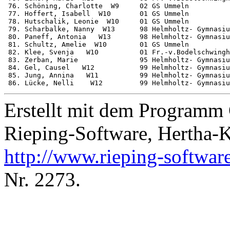
 76. Schöning, Charlotte  W9     02 GS Ummeln          
 77. Hoffert, Isabell  W10       01 GS Ummeln          
 78. Hutschalik, Leonie  W10     01 GS Ummeln          
 79. Scharbalke, Nanny  W13      98 Helmholtz- Gymnasiu
 80. Paneff, Antonia   W13       98 Helmholtz- Gymnasiu
 81. Schultz, Amelie  W10        01 GS Ummeln          
 82. Klee, Svenja   W10          01 Fr.-v.Bodelschwingh
 83. Zerban, Marie               95 Helmholtz- Gymnasiu
 84. Gel, Causel   W12           99 Helmholtz- Gymnasiu
 85. Jung, Annina   W11          99 Helmholtz- Gymnasiu
Erstellt mit dem Program
Rieping-Software, Hertha-
http://www.rieping-softwar
Nr. 2273.