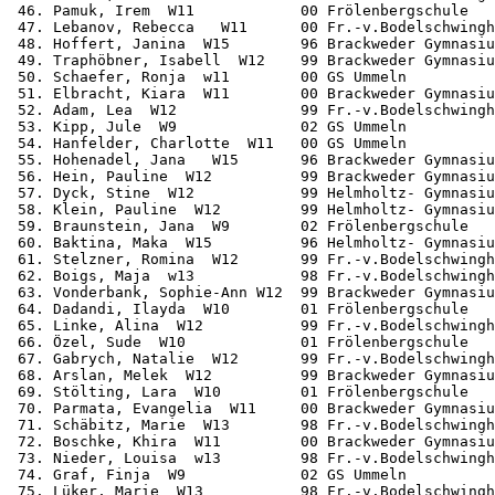
 46. Pamuk, Irem  W11            00 Frölenbergschule   
 47. Lebanov, Rebecca   W11      00 Fr.-v.Bodelschwingh
 48. Hoffert, Janina  W15        96 Brackweder Gymnasiu
 49. Traphöbner, Isabell  W12    99 Brackweder Gymnasiu
 50. Schaefer, Ronja  w11        00 GS Ummeln          
 51. Elbracht, Kiara  W11        00 Brackweder Gymnasiu
 52. Adam, Lea  W12              99 Fr.-v.Bodelschwingh
 53. Kipp, Jule  W9              02 GS Ummeln          
 54. Hanfelder, Charlotte  W11   00 GS Ummeln          
 55. Hohenadel, Jana   W15       96 Brackweder Gymnasiu
 56. Hein, Pauline  W12          99 Brackweder Gymnasiu
 57. Dyck, Stine  W12            99 Helmholtz- Gymnasiu
 58. Klein, Pauline  W12         99 Helmholtz- Gymnasiu
 59. Braunstein, Jana  W9        02 Frölenbergschule   
 60. Baktina, Maka  W15          96 Helmholtz- Gymnasiu
 61. Stelzner, Romina  W12       99 Fr.-v.Bodelschwingh
 62. Boigs, Maja  w13            98 Fr.-v.Bodelschwingh
 63. Vonderbank, Sophie-Ann W12  99 Brackweder Gymnasiu
 64. Dadandi, Ilayda  W10        01 Frölenbergschule   
 65. Linke, Alina  W12           99 Fr.-v.Bodelschwingh
 66. Özel, Sude  W10             01 Frölenbergschule   
 67. Gabrych, Natalie  W12       99 Fr.-v.Bodelschwingh
 68. Arslan, Melek  W12          99 Brackweder Gymnasiu
 69. Stölting, Lara  W10         01 Frölenbergschule   
 70. Parmata, Evangelia  W11     00 Brackweder Gymnasiu
 71. Schäbitz, Marie  W13        98 Fr.-v.Bodelschwingh
 72. Boschke, Khira  W11         00 Brackweder Gymnasiu
 73. Nieder, Louisa  w13         98 Fr.-v.Bodelschwingh
 74. Graf, Finja  W9             02 GS Ummeln          
 75. Lüker, Marie  W13           98 Fr.-v.Bodelschwingh